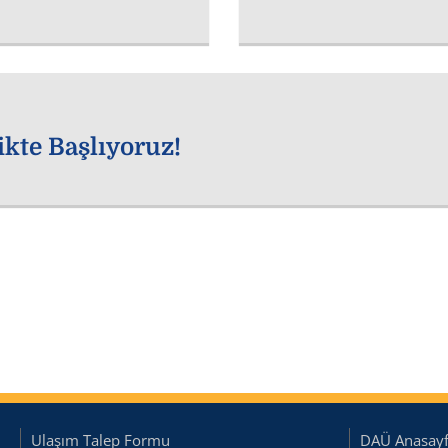
kte Başlıyoruz!
Ulaşım Talep Formu
DAÜ Anasay